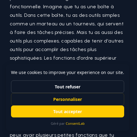
fonctionnelle
. Imagine que tu as une boîte à
outils. Dans cette boîte, tu as des outils simples
comme un marteau ou un tournevis, qui servent
à faire des tâches précises. Mais tu as aussi des
outils plus complexes, capables de tenir d'autres
outils pour accomplir des tâches plus
sophistiquées. Les fonctions d'ordre supérieur
sont comme ces outils complexes : elles prennent
en entrée d'autres fonctions (ou retournent des
fonctions), leur permettant ainsi d'effectuer des
opérations plus avancées.
Pourquoi sont-elles utiles ?
Composition de fonctions
:
Elles permettent de
composer des opérations. Au lieu d'avoir une
grande fonction qui fait beaucoup de choses, tu
peux avoir plusieurs petites fonctions que tu