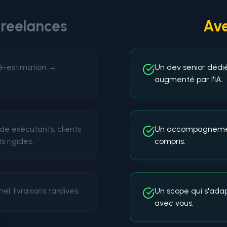
reelances
Av
é-estimation →
Un dev senior dédi
augmenté par l'IA.
de exécutants, clients
Un accompagnement 
s rigides.
compris.
l, livraisons tardives.
Un scope qui s'adap
avec vous.