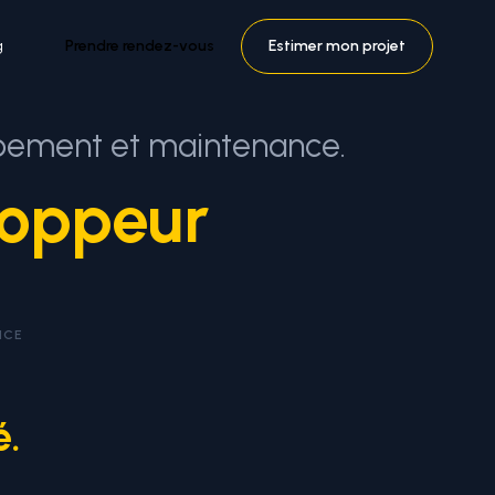
g
Prendre rendez-vous
Estimer mon projet
ppement et maintenance.
loppeur
NCE
é.