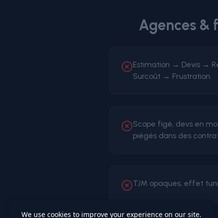
Agences & f
Estimation → Devis → R
Surcoût → Frustration.
Scope figé, devs en mo
piégés dans des contrat
TJM opaques, effet tunne