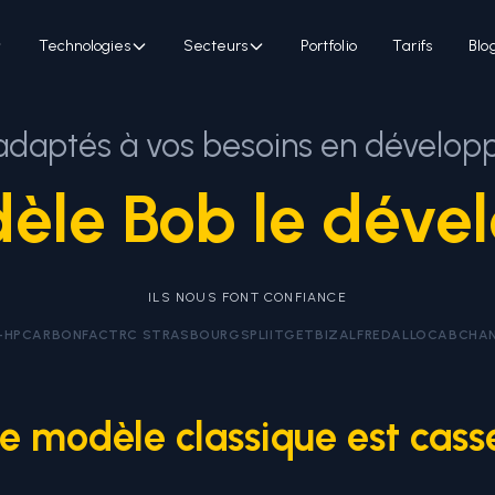
Technologies
Secteurs
Portfolio
Tarifs
Blo
 adaptés à vos besoins en dévelo
èle Bob le déve
ILS NOUS FONT CONFIANCE
-HP
CARBONFACT
RC STRASBOURG
SPLIIT
GETBIZ
ALFRED
ALLOCAB
CHA
e modèle classique est cass