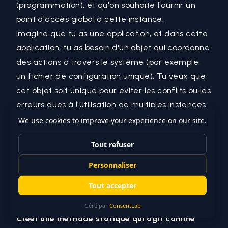
(programmation)
, et qu'on souhaite fournir un
point d'accès global à cette instance.
Imagine que tu as une application, et dans cette
application, tu as besoin d'un objet qui coordonne
des actions à travers le système (par exemple,
un fichier de configuration unique). Tu veux que
cet objet soit unique pour éviter les conflits ou les
erreurs dues à l'utilisation de multiples instances.
Pour mettre en place un Singleton, tu suis
généralement ces étapes :
Rendre le
constructeurs (programmation)
privé
:
Cela empêche la création d'instances de la
classe de l'extérieur de celle-ci, assurant ainsi
que l'objet ne peut pas être instancié à plusieurs
reprises.
Créer une méthode statique qui agit comme