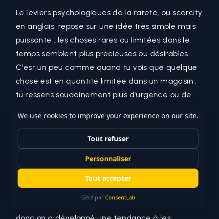
Le leviers psychologiques de la rareté, ou scarcity
en anglais, repose sur une idée très simple mais
puissante : les choses rares ou limitées dans le
temps semblent plus précieuses ou désirables.
C'est un peu comme quand tu vois que quelque
chose est en quantité limitée dans un magasin ;
tu ressens soudainement plus d'urgence ou de
désir pour cet objet, même si tu n'en avais pas
spécialement envie avant. Cela s'explique par
notre fonctionnement psychologique et
biologique.
Pourquoi ça marche ?
En gros, notre cerveau est
câblé pour valoriser ce qui est rare. Dans la
nature, les ressources limitées (comme la
nourriture ou l'eau) sont vitales pour la survie,
donc on a développé une tendance à les