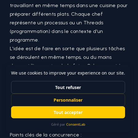
travaillant en même temps dans une cuisine pour
préparer différents plats. Chaque chef
représente un processus ou un
Threads
(programmation)
dans le contexte d'un
programme.
L'idée est de faire en sorte que plusieurs tâches
se déroulent en même temps, ou du moins
donnent l'impression de le faire. Cela permet à
ton programme de gérer plus efficacement les
ressources de l'ordinateur et d'améliorer la
réactivité, surtout lorsque tu as des opérations
qui peuvent s'exécuter en parallèle
(Développement parallèle) ou qui attendent des
ressources externes, comme des données du
réseau ou des entrées de l'utilisateur.
Points clés de la concurrence :