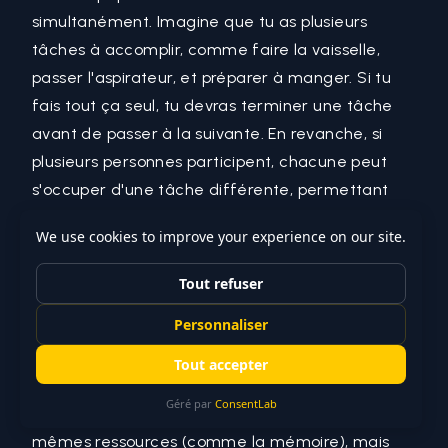
simultanément. Imagine que tu as plusieurs
tâches à accomplir, comme faire la vaisselle,
passer l'aspirateur, et préparer à manger. Si tu
fais tout ça seul, tu devras terminer une tâche
avant de passer à la suivante. En revanche, si
plusieurs personnes participent, chacune peut
s'occuper d'une tâche différente, permettant
ainsi de finir plus vite. Les threads fonctionnent
sur le même principe.
En programmation, un process peut être vu
comme un programme en cours d'exécution. Un
thread est une séquence d'instructions dans ce
programme qui peut être exécutée
indépendamment des autres. Un processus peut
contenir plusieurs threads, tous partageant les
mêmes ressources (comme la mémoire), mais