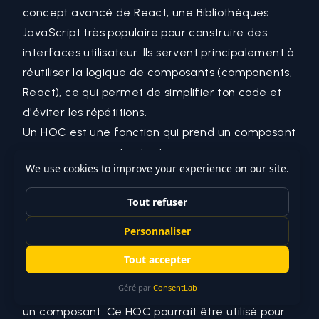
concept avancé de
React
, une Bibliothèques
JavaScript
très populaire pour construire des
interfaces utilisateur. Ils servent principalement à
réutiliser la logique de
composants (components,
React)
, ce qui permet de simplifier ton code et
d'éviter les répétitions.
Un HOC est une fonction qui prend un composant
comme arguments et retourne un nouveau
composant. Le composant retourné peut
manipuler les
props (React)
, le
state (React)
, ou
même le Lifecycle du composant passé en
argument.
Pour te donner un exemple concret en
TypeScript
, imagine que tu souhaites créer un
HOC qui ajoute des fonctionnalités de logging à
un composant. Ce HOC pourrait être utilisé pour