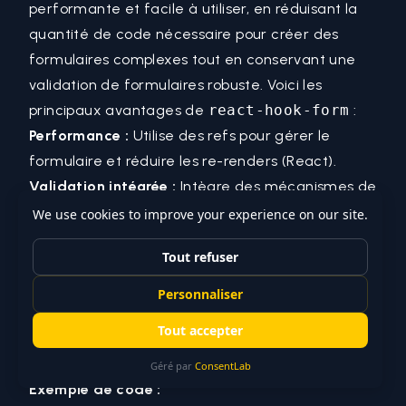
performante et facile à utiliser, en réduisant la
quantité de code nécessaire pour créer des
formulaires complexes tout en conservant une
validation de formulaires robuste. Voici les
principaux avantages de
react-hook-form
:
Performance :
Utilise des refs pour gérer le
formulaire et réduire les
re-renders (React)
.
Validation intégrée :
Intègre des mécanismes de
validation simples et efficaces.
Simplicité :
Réduit le boilerplate (code répétitif)
pour gérer les formulaires.
Installation :
Avant de commencer, tu dois installer la
bibliothèque :
Exemple de code :