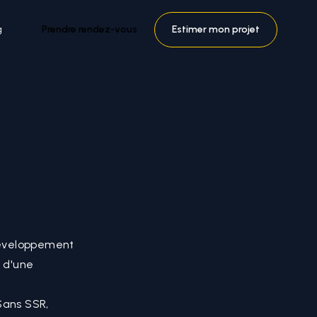
g
Prendre rendez-vous
Estimer mon projet
développement
é d'une
Sans SSR,