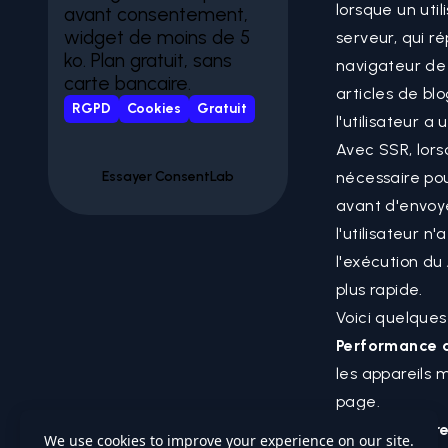
lorsque un uti
avant consentement,
widget de moins de 5
serveur, qui r
ko. Plan gratuit, sans
navigateur de 
carte bancaire.
articles de blo
RGPD
Cookies
Gratuit
l'utilisateur 
Avec SSR, lors
Essayer ConsentLab
nécessaire pou
avant d'envoye
l'utilisateur n
l'exécution du
plus rapide.
Voici quelque
Performance am
les appareils 
page.
Meilleur réfé