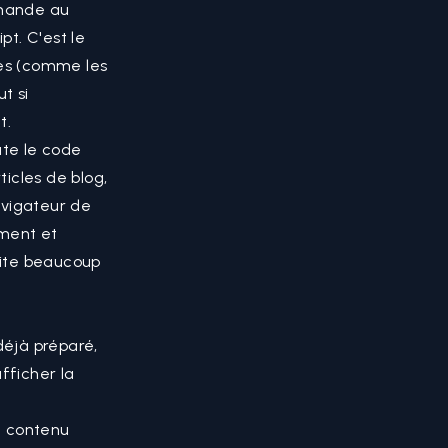
emande au
ipt
. C'est le
ées (comme les
t si
t.
ute le code
icles de blog,
avigateur de
ement et
 site beaucoup
éjà préparé,
fficher la
e contenu