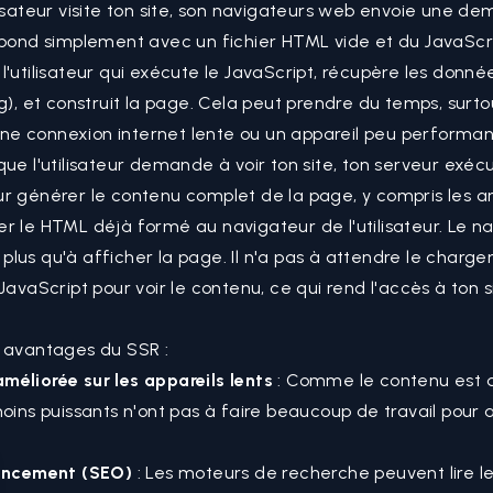
lisateur visite ton site, son navigateurs web envoie une d
épond simplement avec un fichier
HTML
vide et du
JavaScr
l'utilisateur qui exécute le JavaScript, récupère les donn
g), et construit la page. Cela peut prendre du temps, surtou
a une connexion internet lente ou un appareil peu performan
que l'utilisateur demande à voir ton site, ton serveur exéc
r générer le contenu complet de la page, y compris les art
r le HTML déjà formé au navigateur de l'utilisateur. Le n
'a plus qu'à afficher la page. Il n'a pas à attendre le charg
 JavaScript pour voir le contenu, ce qui rend l'accès à ton
s avantages du SSR :
éliorée sur les appareils lents
: Comme le contenu est d
moins puissants n'ont pas à faire beaucoup de travail pour a
rencement (
SEO
)
: Les moteurs de recherche peuvent lire l