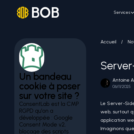
BOB
Services
Accueil
/
No
Server
Un bandeau
Antoine A
cookie à poser
06/11/2025
sur votre site ?
ConsentLab est la CMP
Le Server-Sid
RGPD qu'on a
web, surtout q
développée : Google
application we
Consent Mode v2,
Imaginons que 
blocage des scripts