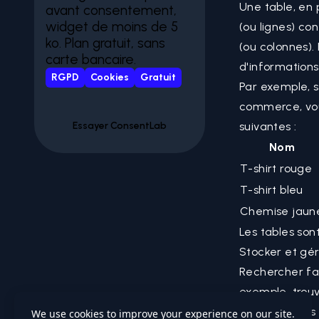
Une table, en
avant consentement,
widget de moins de 5
(ou lignes) co
ko. Plan gratuit, sans
(ou colonnes).
carte bancaire.
d'informations
RGPD
Cookies
Gratuit
Par exemple, 
commerce, vous
Essayer ConsentLab
suivantes :
Nom
T-shirt rouge
T-shirt bleu
Chemise jaun
Les tables sont
Stocker et gér
Rechercher fac
exemple, trouve
Manipuler ces 