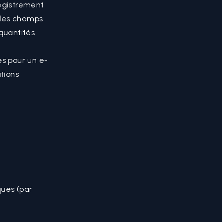
egistrement
 les champs
 quantités
s pour un e-
tions
ques (par