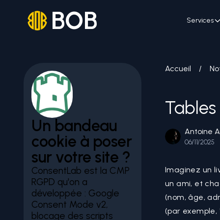
BOB
Services
Accueil
/
No
Tables
Un bandeau
Antoine A
cookie à poser
06/11/2025
sur votre site ?
ConsentLab est la CMP
Imaginez un l
RGPD qu'on a
un ami, et cha
développée : Google
(nom, âge, adr
Consent Mode v2,
(par exemple, 
blocage des scripts