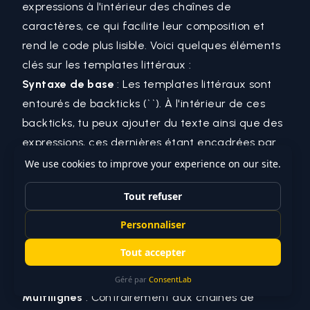
expressions à l'intérieur des chaînes de
caractères, ce qui facilite leur composition et
rend le code plus lisible. Voici quelques éléments
clés sur les templates littéraux :
Syntaxe de base
: Les templates littéraux sont
entourés de backticks (``). À l'intérieur de ces
backticks, tu peux ajouter du texte ainsi que des
expressions, ces dernières étant encadrées par
${ }.
Expressions intégrées
: À l'intérieur des
accolades, tu peux insérer n'importe quelle
expression valide de
JavaScript
/
TypeScript
,
comme des
variables (programmation)
, des
opérations arithmétiques, des appels de
fonctions (programmation)
, etc.
Multilignes
: Contrairement aux chaînes de