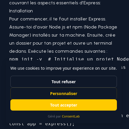
couvrant les aspects essentiels d'Express:
Installation
Pour commencer, il te faut installer Express.
Assure-toi d'avoir Node.js et npm (Node Package
Manager) installés sur ta machine. Ensuite, crée
un dossier pour ton projet et ouvre un terminal
dedans. Exécute les commandes suivantes :
npm init -y  # Initialise un projet Node
Création d'un Serveur Basique
Voici comment tu peux créer un serveur basique
avec Express :
// Importer le module express

const express = require('express');

// Créer une instance de l'application e
const app = express();
