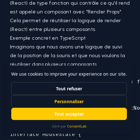
(React)
de type fonction qui contrôle ce qu'il rend
est appelé un composant avec "Render Props".
Cela permet de réutiliser la logique de
render
(React)
entre plusieurs composants.
Exemple concret en TypeScript
Imaginons que nous avons une logique de suivi
de la position de la souris et que nous voulons la
réutiliser dans plusieurs composants.
Étape 1 : Créer un composant avec Render Props
import React, { Component, ReactNode } f
interface MouseProps {

  render: (state: MouseState) => ReactNo
}

interface MouseState {
