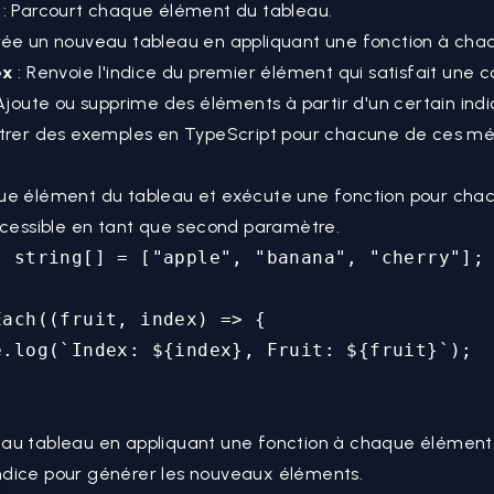
: Parcourt chaque élément du tableau.
rée un nouveau tableau en appliquant une fonction à cha
ex
: Renvoie l'indice du premier élément qui satisfait une c
Ajoute ou supprime des éléments à partir d'un certain indi
ntrer des exemples en
TypeScript
pour chacune de ces mé
ue élément du tableau et exécute une fonction pour chac
ccessible en tant que second paramètre.
: string[] = ["apple", "banana", "cherry"];

ach((fruit, index) => {

e.log(`Index: ${index}, Fruit: ${fruit}`);

au tableau en appliquant une fonction à chaque élément.
l'indice pour générer les nouveaux éléments.