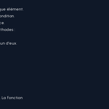
que élément.
ondition.
ce.
thodes :
un d'eux.
 La fonction