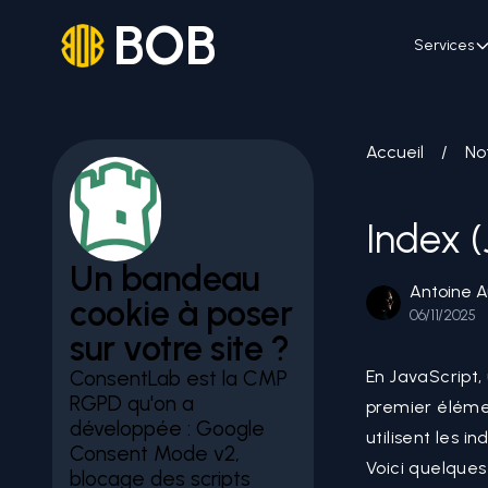
BOB
Services
Accueil
/
No
Index 
Un bandeau
Antoine A
cookie à poser
06/11/2025
sur votre site ?
ConsentLab est la CMP
En
JavaScript
,
RGPD qu'on a
premier élémen
développée : Google
utilisent les 
Consent Mode v2,
Voici quelques
blocage des scripts