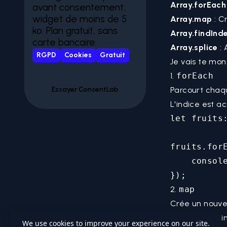
Array.forEach
avant consentement,
widget de moins de 5
Array.map
: C
ko. Plan gratuit, sans
Array.findInd
carte bancaire.
Array.splice
: 
RGPD
Cookies
Gratuit
Je vais te mo
1.
forEach
Essayer ConsentLab
Parcourt chaq
L'indice est a
let fruits
fruits.forE
    consol
2.
map
Crée un nouve
peut utiliser 