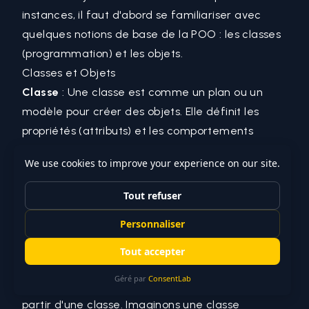
instances, il faut d'abord se familiariser avec
quelques notions de base de la POO : les
classes
(programmation)
et les objets.
Classes et Objets
Classe
: Une classe est comme un plan ou un
modèle pour créer des objets. Elle définit les
propriétés (attributs) et les comportements
(méthodes) que les objets créés à partir de cette
classe auront.
Objet
: Un objet est une instance d'une classe.
C'est une entité concrète créée à partir de la
classe. Chaque objet a ses propres valeurs pour
les attributs définis par la classe.
Création d'Instances
Une instance est donc un objet concret créé à
partir d'une classe. Imaginons une classe