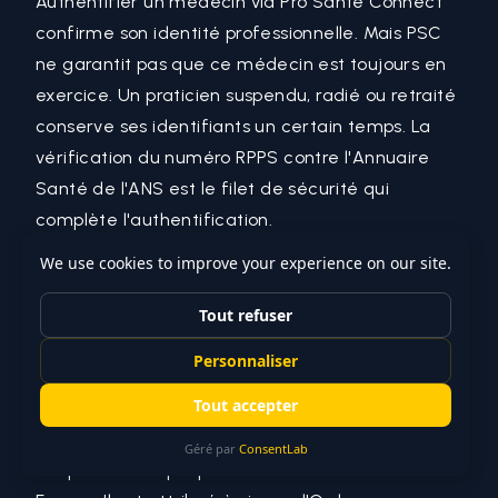
Authentifier un médecin via
Pro Santé Connect
confirme son identité professionnelle. Mais PSC
ne garantit pas que ce médecin est toujours en
exercice. Un praticien suspendu, radié ou retraité
conserve ses identifiants un certain temps. La
vérification du numéro RPPS contre l'Annuaire
Santé de l'ANS est le filet de sécurité qui
complète l'authentification.
Ce tutoriel couvre l'ensemble du processus :
obtenir une clé API, construire la requête FHIR,
parser la réponse, et intégrer le tout dans un
backend NestJS. Comptez 10 minutes de lecture.
Pourquoi vérifier le RPPS est indispensable
Le numéro RPPS (Répertoire Partagé des
Professionnels de Santé) est l'identifiant national
unique de chaque professionnel de santé en