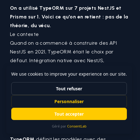
On a utilisé TypeORM sur 7 projets NestJS et
Prisma sur 1. Voici ce qu'on en retient : pas de la
théorie, du vécu.
Le contexte
Quand on a commencé à construire des API
NestJS en 2021, TypeORM était le choix par
défaut. Intégration native avec NestJS,
documentation correcte, communauté active.
Puis Prisma est arrivé avec une approche
radicalement différente : schema-first, type-
safe par design, et une DX qui promettait de
changer la donne.
On a basculé un projet sur Prisma pour voir. Voici
ce qu'on a appris.
Définition des modèles : décorateurs vs schema
TypeORM
définit les modèles avec des