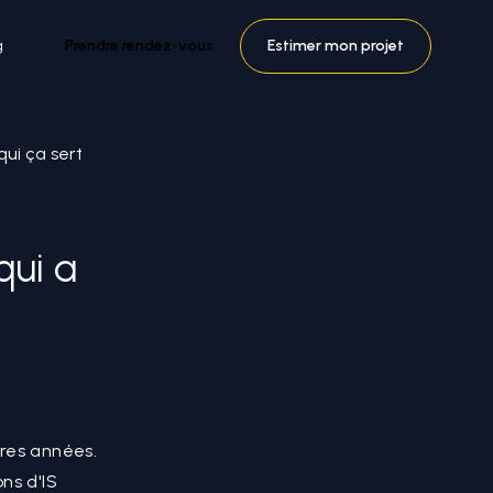
g
Prendre rendez-vous
Estimer mon projet
qui ça sert
qui a
ères années.
ns d'IS