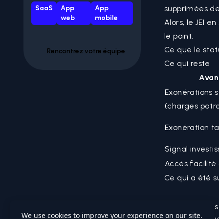
SaaS
App
App
supprimées depu
web
mobile
Alors, le JEI 
le point.
Ce que le stat
Rencontrez votre équipe
Ce qui reste
Avan
Exonérations s
(charges patr
Exonération t
Signal investi
Accès facilité
Ce qui a été 
Exonérations s