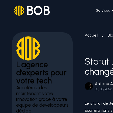
BOB
Services
Accueil
/
Bl
Statut 
L'agence
changé,
d'experts pour
votre tech
Antoine A
Accélérez dès
05/05/2026
maintenant votre
innovation grâce à votre
Le statut de J
équipe de développeurs
dédiée !
Exonérations s