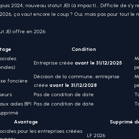
is 2024, nouveau statut JEII (à impact)... Difficile de s'y r
en 2026, ça vaut encore le coup ? Oui, mais pas pour tout le
ut JEI offre en 2026
tage
Condition
ociales
M
Entreprise créée
avant le 31/12/2025
onales)
p
Décision de la commune, entreprise
M
axe foncière
créée
avant le 31/12/2028
p
sseurs
Pas de condition de date
T
 aux aides BPI
Pas de condition de date
T
supprimé
Avantage
Supprimé d
ociales pour les entreprises créées
LF 2026