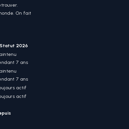
etrouver.
 monde. On fait
Statut 2026
aintenu
endant 7 ans
aintenu
endant 7 ans
oujours actif
oujours actif
epuis