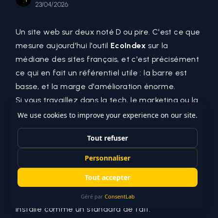
23/04/2026
Un site web sur deux noté D ou pire. C'est ce que
mesure aujourd'hui l'outil
EcoIndex
sur la
médiane des sites français, et c'est précisément
ce qui en fait un référentiel utile : la barre est
basse, et la marge d'amélioration énorme.
Si vous travaillez dans la tech, le marketing ou la
RSE, vous avez probablement déjà croisé ce
terme. EcoIndex est devenu, en France,
la
référence pour évaluer rapidement l'éco-
performance d'une page web
. Cité dans le
RGESN édité par la DINUM, recommandé par
l'ADEME, intégré dans les démarches numérique
responsable des grandes entreprises : il s'est
installé comme un standard de fait.