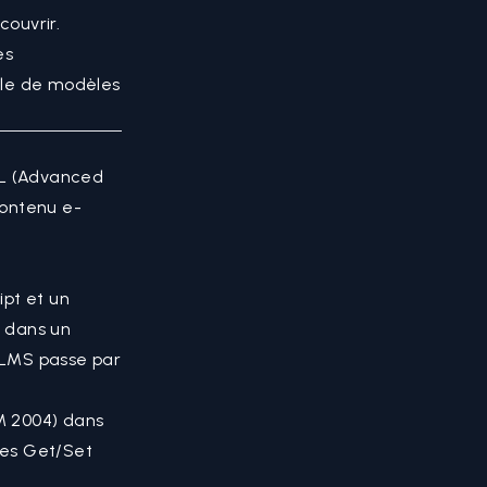
ouvrir.
es
rle de modèles
DL (Advanced
contenu e-
pt et un
 dans un
 LMS passe par
 2004) dans
odes Get/Set