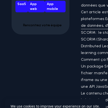
SaaS
App
App
données que vo
web
mobile
Cet article es
plateformes Ed
Rencontrez votre équipe
de données, d'
SCORM : le st
SCORM (Sharab
Distributed Le
learning com
Comment ça f
Un package SC
fichier manife
iframe ou une
une API JavaSc
Le contenu ch
la hiérarchie 
pour lire et é