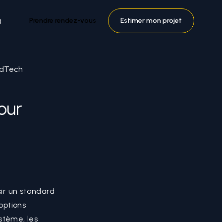
g
Prendre rendez-vous
Estimer mon projet
EdTech
our
ir un standard
options
stème, les