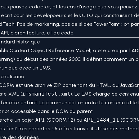
us pouvez collecter, et les cas d'usage que vous pouvez c
t écrit pour les développeurs et les CTO qui construisent d
Tech. Pas de marketing, pas de slides PowerPoint : on pa
API, d'architecture, et de code.
andard historique
le Content Object Reference Model) a été créé par l'A
arning) au début des années 2000. Il définit comment un 
munique avec un LMS.
onctionne
ORM est une archive ZIP contenant du HTML, du JavaScri
ste XML (
imsmanifest.xml
). Le LMS charge ce contenu
 fenêtre enfant. La communication entre le contenu et le
ript accessible dans le DOM du parent.
erche un objet
API
(SCORM 1.2) ou
API_1484_11
(SCORM
des fenêtres parentes. Une fois trouvé, il utilise des méth
crire des données.