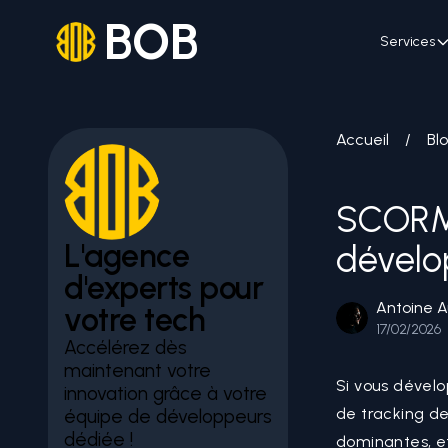
BOB
Services
Accueil
/
Bl
SCORM 
L'agence
dévelo
d'experts pour
Antoine A
votre tech
17/02/2026
Accélérez dès
maintenant votre
Si vous dévelo
innovation grâce à votre
de tracking de
équipe de développeurs
dédiée !
dominantes, et