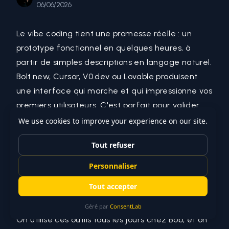
06/06/2026
Le vibe coding tient une promesse réelle : un
prototype fonctionnel en quelques heures, à
partir de simples descriptions en langage naturel.
Bolt.new, Cursor, V0.dev ou Lovable produisent
une interface qui marche et qui impressionne vos
premiers utilisateurs. C'est parfait pour valider
une idée.
Puis vient le mur. Entre « ça tourne sur mon écran
» et « c'est en production avec 500 utilisateurs et
de vraies données », il y a un fossé que beaucoup
de fondateurs découvrent trop tard. Ce fossé
n'est pas dû à votre maladresse : il vient de la
nature même de ces outils.
On utilise ces outils tous les jours chez Bob, et on