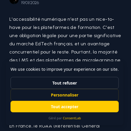
19/01/2026
L'accessibilité numérique n'est pas un nice-to-
have pour les plateformes de formation. C'est
une obligation légale pour une partie significative
du marché EdTech français, et un avantage
concurrentiel pour le reste. Pourtant, la majorité
des LMS et des plateformes de microlearning ne
respectent pas les critères de base du RGAA.
Cet article couvre le cadre réglementaire, les
critères techniques qui impactent les
plateformes de formation, et les patterns
d'implémentation à intégrer dès la conception.
Qui est concerné
L'obligation légale
En France, le
RGAA
(Référentiel Général