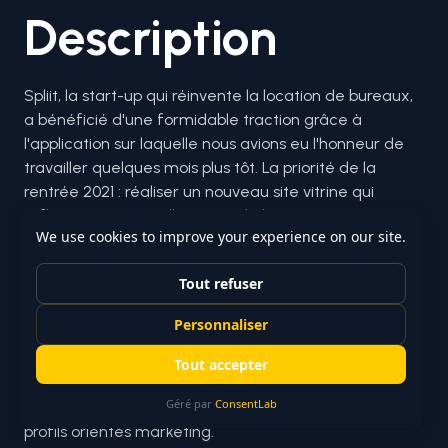
Description
Spliit, la start-up qui réinvente la location de bureaux, 
a bénéficié d'une formidable traction grâce à 
l'application sur laquelle nous avions eu l'honneur de 
travailler quelques mois plus tôt. La priorité de la 
rentrée 2021 : réaliser un nouveau site vitrine qui 
reflète cette nouvelle étape de leur aventure.

Un nouveau site institutionnel ambitieux, qui 
concentre les arguments les plus impactants de Spliit : 
leur moteur de recherche de bureaux en location, 
leurs articles les plus informatifs et les témoignages 
de leurs nombreux clients, soulignés par un design fin 
et un focus SEO méticuleux. Bonus : une maintenance 
simplifiée par un CMS conçu pour un usage par des 
profils orientés marketing.