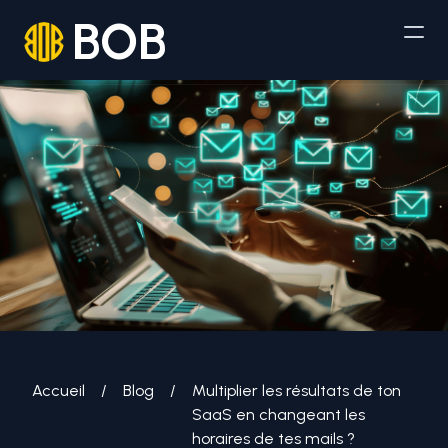
BOB
Accueil
/
Blog
/
Multiplier les résultats de ton
SaaS en changeant les
horaires de tes mails ?