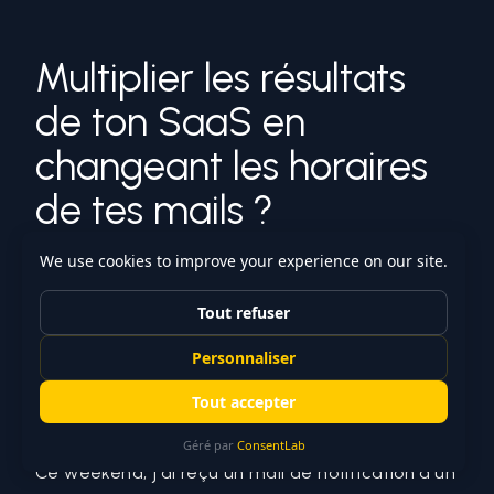
Multiplier les résultats
de ton SaaS en
changeant les horaires
de tes mails ?
Antoine Auffray
01/02/2024
Multiplier les résultats de ton SaaS en changeant
les horaires de tes mails ?
J'aime les quick wins de ce style. On regarde ça
ensemble ⬇️
Ce weekend, j'ai reçu un mail de notification d'un