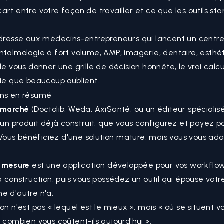
art entre votre façon de travailler et ce que les outils st
adresse aux médecins-entrepreneurs qui lancent un centre
htalmologie à fort volume, AMP, imagerie, dentaire, esthé
de vous donner une grille de décision honnête, le vrai calcu
oie que beaucoup oublient.
ons en résumé
u marché
(Doctolib, Weda, AxiSanté, ou un éditeur spécialis
t un produit déjà construit, que vous configurez et payez p
ous bénéficiez d'une solution mature, mais vous vous ad
r mesure
est une application développée pour vos workflow
la construction, puis vous possédez un outil qui épouse votr
e d'autre n'a.
on n'est pas « lequel est le mieux », mais « où se situent v
t combien vous coûtent-ils aujourd'hui ».