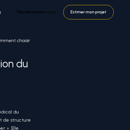
g
Prendre rendez-vous
Estimer mon projet
omment choisir
tion du
édical du
t de structure
r ». Elle