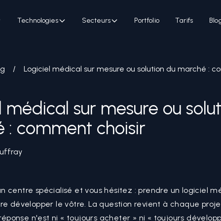
Technologies
Secteurs
Portfolio
Tarifs
Blo
og
/
Logiciel médical sur mesure ou solution du marché : c
l médical sur mesure ou solu
 : comment choisir
uffray
 centre spécialisé et vous hésitez : prendre un logiciel m
re développer le vôtre. La question revient à chaque proje
 réponse n'est ni « toujours acheter » ni « toujours développe