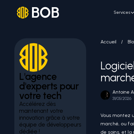
BOB
Services
Accueil
/
Bl
Logicie
L'agence
marché
d'experts pour
Antoine A
votre tech
31/05/2026
Accélérez dès
maintenant votre
Vous montez un
innovation grâce à votre
marché, ou fai
équipe de développeurs
dédiée !
de soins, et la