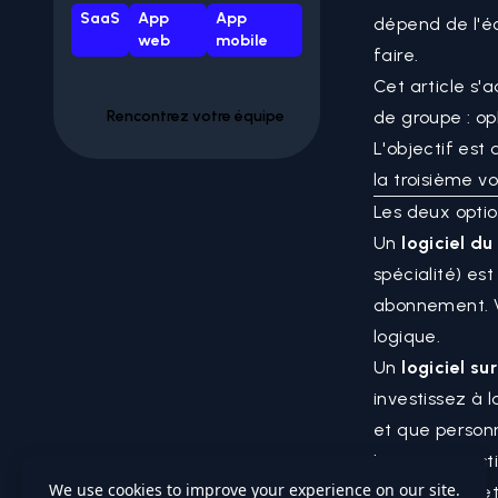
SaaS
App
App
dépend de l'éc
web
mobile
faire.
Cet article s'
Rencontrez votre équipe
de groupe : op
L'objectif est 
la troisième v
Les deux opti
Un
logiciel d
spécialité) es
abonnement. V
logique.
Un
logiciel su
investissez à 
et que personn
La vraie questi
spécifiques, e