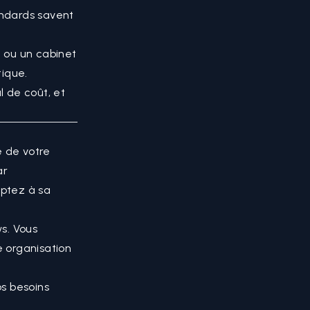
andards savent
 ou un cabinet
tique.
l de coût, et
é de votre
ar
aptez à sa
s. Vous
e organisation
os besoins