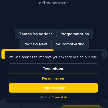
différents sujets.
Toutes les notions
Programmation
React & Next
Neuromarketing
DevOps & Infrastructure
Design Patterns
Web
Bases de données
JavaScript & TypeScript
Technologies & Librairies
Design
Testing
Unity
Marketing
SEO